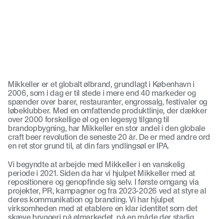
Mikkeller er et globalt ølbrand, grundlagt i København i 
2006, som i dag er til stede i mere end 40 markeder og 
spænder over barer, restauranter, engrossalg, festivaler og 
løbeklubber. Med en omfattende produktlinje, der dækker 
over 2000 forskellige øl og en legesyg tilgang til 
brandopbygning, har Mikkeller en stor andel i den globale 
craft beer revolution de seneste 20 år. De er med andre ord 
en ret stor grund til, at din fars yndlingsøl er IPA. 
Vi begyndte at arbejde med Mikkeller i en vanskelig 
periode i 2021. Siden da har vi hjulpet Mikkeller med at 
repositionere og genopfinde sig selv. I første omgang via 
projekter, PR, kampagner og fra 2023-2026 ved at styre al 
deres kommunikation og branding. Vi har hjulpet 
virksomheden med at etablere en klar identitet som det 
skæve bryggeri på ølmarkedet, på en måde der stadig 