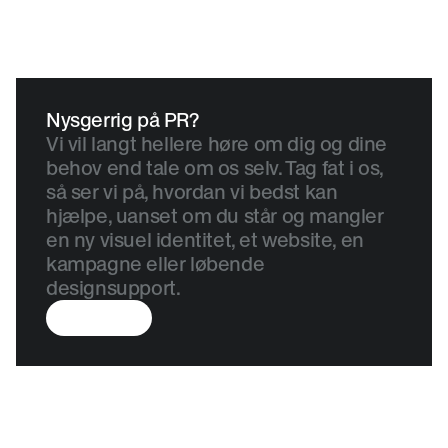
Nysgerrig på PR? 
Vi vil langt hellere høre om dig og dine 
behov end tale om os selv. Tag fat i os, 
så ser vi på, hvordan vi bedst kan 
hjælpe, uanset om du står og mangler 
en ny visuel identitet, et website, en 
kampagne eller løbende 
designsupport.
Kontakt os